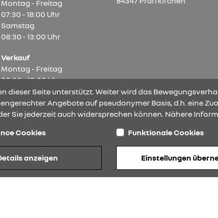
84347 Pfarrkirchen
Montag - Freitag
07:30 - 18:00 Uhr
Samstag
08:30 - 13:00 Uhr
Verkauf
Montag - Freitag
08:00 - 18:00 Uhr
Samstag
n dieser Seite unterstützt. Weiter wird das Bewegungsverhal
08:30 - 13:00 Uhr
ssengerechter Angebote auf pseudonymer Basis, d.h. eine Zuo
der Sie jederzeit auch widersprechen können. Nähere Inform
nce Cookies
Funktionale Cookies
Barrierefreiheit
Impressum
© 2026 Renault
Details anzeigen
Einstellungen über