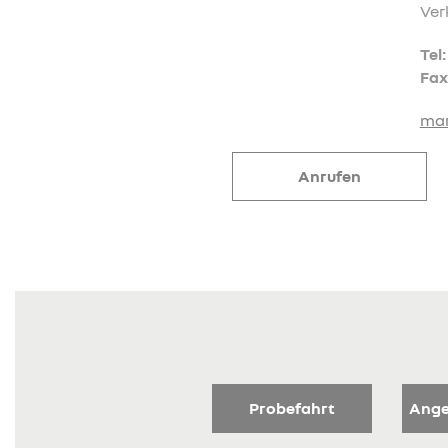
Verkäufer
Tel: 08561/984960
Fax: 08561/9849635
markus.stalhofer@j-huber.de
Anrufen
E-Mail
Probefahrt
Ange