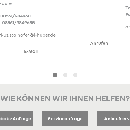
Tel: 08561/984960
Fax: 08561/9849635
andreas.klug@j-huber.de
E-Mail
Anrufe
WIE KÖNNEN WIR IHNEN HELFEN?
bots-Anfrage
Serviceanfrage
Ankaufserv